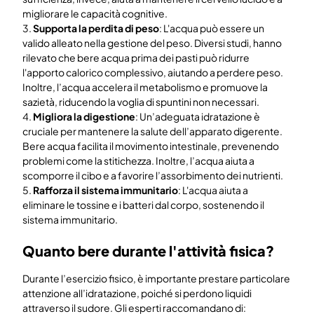
migliorare le capacità cognitive.
3.
Supporta la perdita di peso
: L'acqua può essere un
valido alleato nella gestione del peso. Diversi studi, hanno
rilevato che bere acqua prima dei pasti può ridurre
l'apporto calorico complessivo, aiutando a perdere peso.
Inoltre, l’acqua accelera il metabolismo e promuove la
sazietà, riducendo la voglia di spuntini non necessari.
4.
Migliora la digestione
: Un’adeguata idratazione è
cruciale per mantenere la salute dell’apparato digerente.
Bere acqua facilita il movimento intestinale, prevenendo
problemi come la stitichezza. Inoltre, l’acqua aiuta a
scomporre il cibo e a favorire l’assorbimento dei nutrienti.
5.
Rafforza il sistema immunitario
: L'acqua aiuta a
eliminare le tossine e i batteri dal corpo, sostenendo il
sistema immunitario.
Quanto bere durante l'attività fisica?
Durante l’esercizio fisico, è importante prestare particolare
attenzione all’idratazione, poiché si perdono liquidi
attraverso il sudore. Gli esperti raccomandano di: