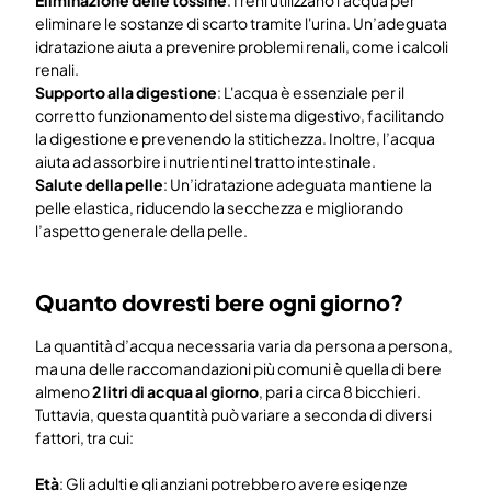
Eliminazione delle tossine
: I reni utilizzano l'acqua per
eliminare le sostanze di scarto tramite l'urina. Un’adeguata
idratazione aiuta a prevenire problemi renali, come i calcoli
renali.
Supporto alla digestione
: L'acqua è essenziale per il
corretto funzionamento del sistema digestivo, facilitando
la digestione e prevenendo la stitichezza. Inoltre, l’acqua
aiuta ad assorbire i nutrienti nel tratto intestinale.
Salute della pelle
: Un’idratazione adeguata mantiene la
pelle elastica, riducendo la secchezza e migliorando
l’aspetto generale della pelle.
Quanto dovresti bere ogni giorno?
La quantità d’acqua necessaria varia da persona a persona,
ma una delle raccomandazioni più comuni è quella di bere
almeno
2 litri di acqua al giorno
, pari a circa 8 bicchieri.
Tuttavia, questa quantità può variare a seconda di diversi
fattori, tra cui:
Età
: Gli adulti e gli anziani potrebbero avere esigenze