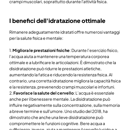
crampi muscolari, soprattutto durante l'attività fisica.
I benefici dell'idratazione ottimale
Rimanere adeguatamente idratati offre numerosi vantaggi
per la salute fisica e mentale:
1.
Migliora le prestazioni fisiche
: Durante l’esercizio fisico,
l’acqua aiuta a mantenere una temperatura corporea
ottimale e a lubrificare le articolazioni. È dimostrato che la
disidratazione può ridurre le prestazioni atletiche,
aumentando la fatica e riducendo la resistenza fisica. Al
contrario, una corretta idratazione migliora la capacità fisica
e la resistenza, prevenendo crampi muscolari e infortuni.
2.
Favorisce la salute del cervello
: L’acqua è essenziale
anche per il benessere mentale. La disidratazione può
influire negativamente sulla concentrazione, sulla memoria
a breve termine e sull'umore. Uno studio del 2018, ha
dimostrato che anche una lieve disidratazione può
compromettere le funzioni cognitive. Bere acqua a
sufficienza, invece, aiuta a mantenere il cervello lucido e a