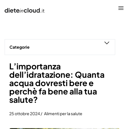
Che cos’è
Caratteristiche
Categorie
Come funziona
L’importanza
Promo
dell’idratazione: Quanta
Prezzi
acqua dovresti bere e
perchè fa bene alla tua
FAQS
salute?
Blog
25 ottobre 2024 /
Alimenti per la salute
Accedi