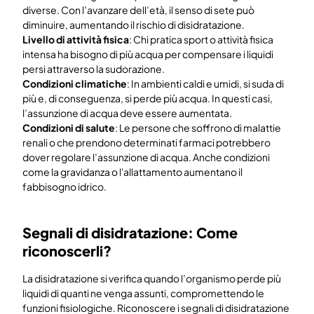
diverse. Con l’avanzare dell’età, il senso di sete può
diminuire, aumentando il rischio di disidratazione.
Livello di attività fisica
: Chi pratica sport o attività fisica
intensa ha bisogno di più acqua per compensare i liquidi
persi attraverso la sudorazione.
Condizioni climatiche
: In ambienti caldi e umidi, si suda di
più e, di conseguenza, si perde più acqua. In questi casi,
l’assunzione di acqua deve essere aumentata.
Condizioni di salute
: Le persone che soffrono di malattie
renali o che prendono determinati farmaci potrebbero
dover regolare l’assunzione di acqua. Anche condizioni
come la gravidanza o l'allattamento aumentano il
fabbisogno idrico.
Segnali di disidratazione: Come
riconoscerli?
La disidratazione si verifica quando l’organismo perde più
liquidi di quanti ne venga assunti, compromettendo le
funzioni fisiologiche. Riconoscere i segnali di disidratazione