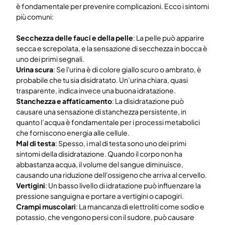
è fondamentale per prevenire complicazioni. Ecco i sintomi
più comuni:
Secchezza delle fauci e della pelle
: La pelle può apparire
secca e screpolata, e la sensazione di secchezza in bocca è
uno dei primi segnali.
Urina scura
: Se l'urina è di colore giallo scuro o ambrato, è
probabile che tu sia disidratato. Un’urina chiara, quasi
trasparente, indica invece una buona idratazione.
Stanchezza e affaticamento
: La disidratazione può
causare una sensazione di stanchezza persistente, in
quanto l’acqua è fondamentale per i processi metabolici
che forniscono energia alle cellule.
Mal di testa
: Spesso, i mal di testa sono uno dei primi
sintomi della disidratazione. Quando il corpo non ha
abbastanza acqua, il volume del sangue diminuisce,
causando una riduzione dell'ossigeno che arriva al cervello.
Vertigini
: Un basso livello di idratazione può influenzare la
pressione sanguigna e portare a vertigini o capogiri.
Crampi muscolari
: La mancanza di elettroliti come sodio e
potassio, che vengono persi con il sudore, può causare