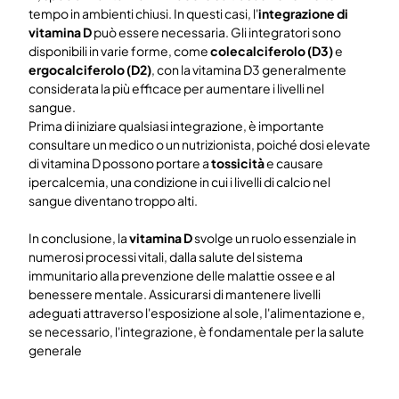
tempo in ambienti chiusi. In questi casi, l'
integrazione di
vitamina D
può essere necessaria. Gli integratori sono
disponibili in varie forme, come
colecalciferolo (D3)
e
ergocalciferolo (D2)
, con la vitamina D3 generalmente
considerata la più efficace per aumentare i livelli nel
sangue.
Prima di iniziare qualsiasi integrazione, è importante
consultare un medico o un nutrizionista, poiché dosi elevate
di vitamina D possono portare a
tossicità
e causare
ipercalcemia, una condizione in cui i livelli di calcio nel
sangue diventano troppo alti.
In conclusione, la
vitamina D
svolge un ruolo essenziale in
numerosi processi vitali, dalla salute del sistema
immunitario alla prevenzione delle malattie ossee e al
benessere mentale. Assicurarsi di mantenere livelli
adeguati attraverso l'esposizione al sole, l'alimentazione e,
se necessario, l'integrazione, è fondamentale per la salute
generale