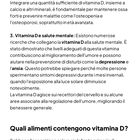
Integrare una quantità sufficiente di vitamina D, insieme a
calcio e altri minerali, è fondamentale per mantenere ossa
forti e prevenire malattie come l'osteopenia e
l'osteoporosi, soprattutto in età avanzata.
3. Vitamina D e salute mentale:
Esistono numerose
ricerche che collegano la
vitamina D
alla salute mentale. È
stato dimostrato che livelli adeguati di questa vitamina
contribuiscono al miglioramento dell'umore e possono
aiutare nella prevenzione di disturbi come la
depressione
e
l'
ansia
. Questo potrebbe spiegare perché molte persone
sperimentano sintomi depressivi durante i mesi invernali,
quando l'esposizione alla luce solare diminuisce
notevolmente.
La vitamina D agisce sui recettori del cervello e su alcune
aree associate alla regolazione dell'umore, migliorando il
benessere generale.
Quali alimenti contengono vitamina D?