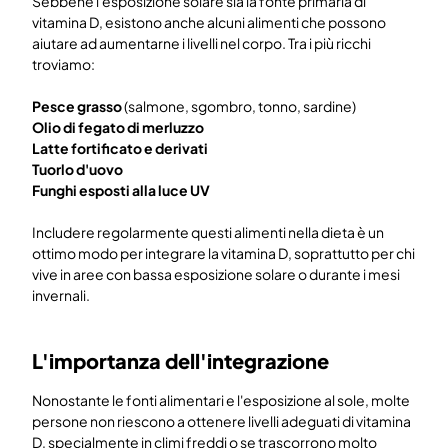
Sebbene l'esposizione solare sia la fonte primaria di
vitamina D, esistono anche alcuni alimenti che possono
aiutare ad aumentarne i livelli nel corpo. Tra i più ricchi
troviamo:
Pesce grasso
(salmone, sgombro, tonno, sardine)
Olio di fegato di merluzzo
Latte fortificato e derivati
Tuorlo d'uovo
Funghi esposti alla luce UV
Includere regolarmente questi alimenti nella dieta è un
ottimo modo per integrare la vitamina D, soprattutto per chi
vive in aree con bassa esposizione solare o durante i mesi
invernali.
L'importanza dell'integrazione
Nonostante le fonti alimentari e l'esposizione al sole, molte
persone non riescono a ottenere livelli adeguati di vitamina
D, specialmente in climi freddi o se trascorrono molto