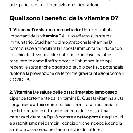
adeguate tramite alimentazione e integrazione.
Quali sono i benefici della vitamina D?
1. Vitamina D e sistema immunitario:
Uno dei ruoli più
importanti della
vitamina D
è il suo effetto sul sistema
immunitario. Studi hanno dimostrato che la vitamina D
contribuisce a modulare la risposta immunitaria, riducendo
il rischio di infezioni virali e batteriche, incluse malattie
respiratorie come il raffreddore e l'influenza. In tempi
recenti, è stata anche oggetto di studio per il suo potenziale
ruolo nella prevenzione delle forme gravi di infezioni come il
COVID-19.
2. Vitamina D e salute delle ossa:
Il
metabolismo osseo
dipende fortemente dalla vitamina D. Questa vitamina aiuta
l'organismo ad assorbire il calcio, un minerale essenziale
per la formazione e il mantenimento delle ossa. Una
carenza di vitamina D può portare a
osteoporosi
negli adulti
e a
rachitismo
nei bambini, condizioni che indeboliscono la
struttura ossea e aumentano il rischio di fratture.