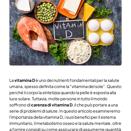
Prova gratuita
Prenota una demo gratis
La
vitamina D
è uno dei nutrienti fondamentali per la salute
umana, spesso definita come la "vitamina del sole". Questo
perché il corpo la sintetizza quando la pelle è esposta alla
luce solare. Tuttavia, molte persone in tutto il mondo
soffrono di
carenza di vitamina D
, il che può portare a una
serie di problemi di salute. In questo articolo esamineremo
l'importanza della vitamina D, i suoi benefici per il sistema
immunitario, il metabolismo osseo e la salute mentale, oltre
a fornire consigli su come assicurarsi di assumerne quantità