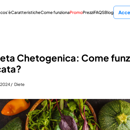
Acce
 cos’è
Caratteristiche
Come funziona
Promo
Prezzi
FAQS
Blog
ieta Chetogenica: Come funzi
cata?
 2024 /
Diete