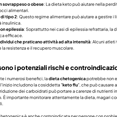
in sovrappeso o obese
: La dieta keto può aiutare nella perdi
occi alimentari.
 di tipo 2
: Questo regime alimentare può aiutare a gestire i li
à insulinica.
con epilessia
: Soprattutto nei casi di epilessia refrattaria, 
ca efficace.
ndividui che praticano attività ad alta intensità
: Alcuni atlet
e la resistenza e il recupero muscolare.
sono i potenziali rischi e controindicaz
e i numerosi benefici, la
dieta chetogenica
potrebbe non ess
l'inizio includono la cosiddetta "
keto flu
", che può causare af
a riduzione dei carboidrati può portare a carenze di nutrienti
 È importante monitorare attentamente la dieta, magari con l'a
i.
chetogenica è anche controindicata per persone con problem