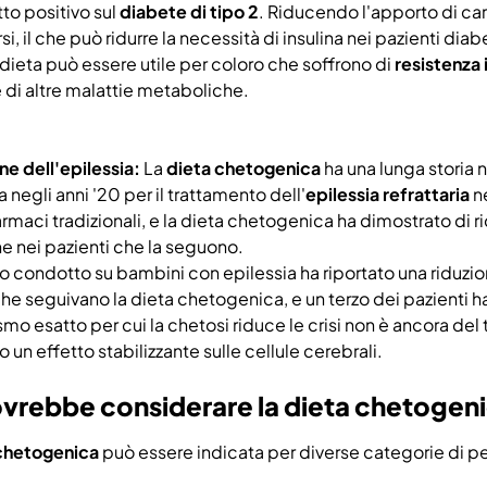
to positivo sul
diabete di tipo 2
. Riducendo l'apporto di carbo
rsi, il che può ridurre la necessità di insulina nei pazienti diab
a dieta può essere utile per coloro che soffrono di
resistenza 
 di altre malattie metaboliche.
ne dell'epilessia:
La
dieta chetogenica
ha una lunga storia 
 negli anni '20 per il trattamento dell'
epilessia refrattaria
ne
rmaci tradizionali, e la dieta chetogenica ha dimostrato di ri
he nei pazienti che la seguono.
o condotto su bambini con epilessia ha riportato una riduzion
che seguivano la dieta chetogenica, e un terzo dei pazienti 
o esatto per cui la chetosi riduce le crisi non è ancora del t
 un effetto stabilizzante sulle cellule cerebrali.
ovrebbe considerare la dieta chetogen
chetogenica
può essere indicata per diverse categorie di p