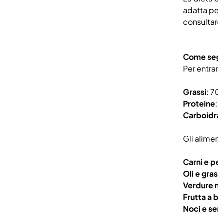
adatta pe
consultar
Come seg
Per entra
Grassi
: 7
Proteine
Carboidr
Gli alimen
Carni e p
Oli e gras
Verdure 
Frutta a 
Noci e s