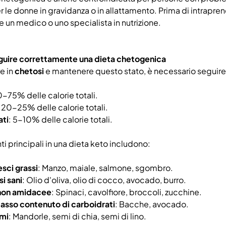
r le donne in gravidanza o in allattamento. Prima di intrap
e un medico o uno specialista in nutrizione.
uire correttamente una dieta chetogenica
re in
chetosi
e mantenere questo stato, è necessario seguire 
0-75% delle calorie totali.
: 20-25% delle calorie totali.
ati
: 5-10% delle calorie totali.
ti principali in una dieta keto includono:
esci grassi
: Manzo, maiale, salmone, sgombro.
si sani
: Olio d'oliva, olio di cocco, avocado, burro.
non amidacee
: Spinaci, cavolfiore, broccoli, zucchine.
basso contenuto di carboidrati
: Bacche, avocado.
emi
: Mandorle, semi di chia, semi di lino.