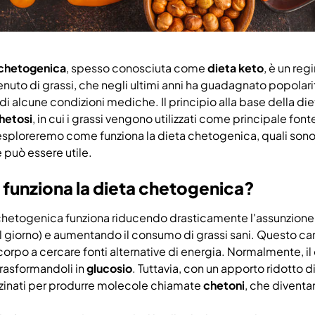
 chetogenica
, spesso conosciuta come
dieta keto
, è un re
nuto di grassi, che negli ultimi anni ha guadagnato popolarità
di alcune condizioni mediche. Il principio alla base della die
hetosi
, in cui i grassi vengono utilizzati come principale fon
 esploreremo come funziona la dieta chetogenica, quali sono i 
e può essere utile.
funziona la dieta chetogenica?
chetogenica funziona riducendo drasticamente l'assunzione d
 giorno) e aumentando il consumo di grassi sani. Questo ca
corpo a cercare fonti alternative di energia. Normalmente, il 
trasformandoli in
glucosio
. Tuttavia, con un apporto ridotto di 
inati per produrre molecole chiamate
chetoni
, che diventa