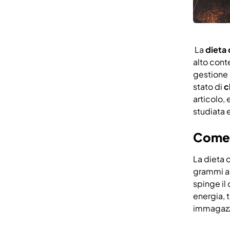
La
dieta
alto conte
gestione 
stato di
c
articolo,
studiata 
Come 
La dieta 
grammi al
spinge il 
energia, 
immagazz