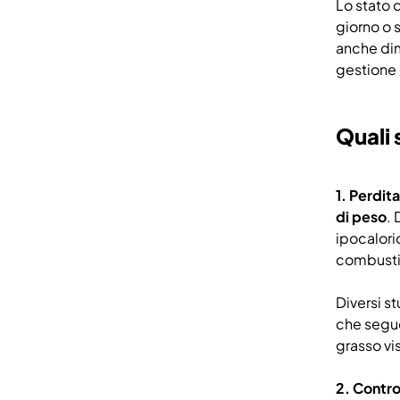
Lo stato 
giorno o 
anche dim
gestione 
Quali 
1. Perdit
di peso
. 
ipocalori
combustib
Diversi s
che seguo
grasso vi
2. Contro