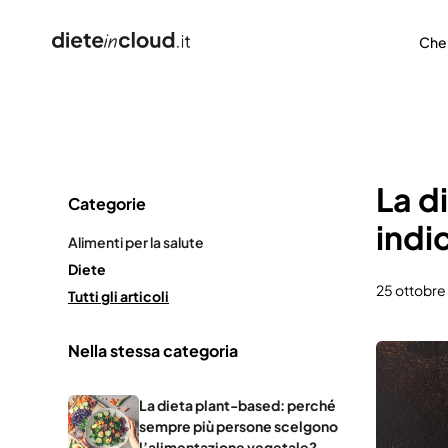
Che
La d
Categorie
indi
Alimenti per la salute
Diete
25 ottobre
Tutti gli articoli
Nella stessa categoria
La dieta plant-based: perché
sempre più persone scelgono
l’alimentazione vegetale?