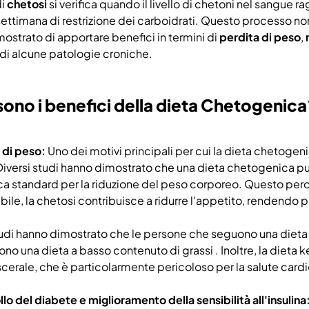
di
chetosi
si verifica quando il livello di chetoni nel sangue 
settimana di restrizione dei carboidrati. Questo processo non
ostrato di apportare benefici in termini di
perdita di peso
,
di alcune patologie croniche.
sono i benefici della dieta Chetogenic
a di peso:
Uno dei motivi principali per cui la dieta chetogeni
Diversi studi hanno dimostrato che una dieta chetogenica pu
ca standard per la riduzione del peso corporeo. Questo perché,
ile, la chetosi contribuisce a ridurre l'appetito, rendendo p
tudi hanno dimostrato che le persone che seguono una dieta
no una dieta a basso contenuto di grassi . Inoltre, la dieta 
scerale, che è particolarmente pericoloso per la salute card
llo del diabete e miglioramento della sensibilità all'insulina