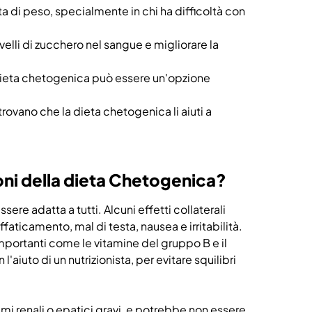
ta di peso, specialmente in chi ha difficoltà con
velli di zucchero nel sangue e migliorare la
la dieta chetogenica può essere un'opzione
i trovano che la dieta chetogenica li aiuti a
ioni della dieta Chetogenica?
ere adatta a tutti. Alcuni effetti collaterali
faticamento, mal di testa, nausea e irritabilità.
 importanti come le vitamine del gruppo B e il
iuto di un nutrizionista, per evitare squilibri
i renali o epatici gravi, e potrebbe non essere