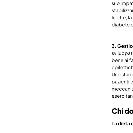
suo impat
stabilizza
Inoltre, l
diabete e
3. Gestio
sviluppata
bene ai fa
epilettic
Uno studi
pazienti 
meccanism
esercitano
Chi d
La
dieta 