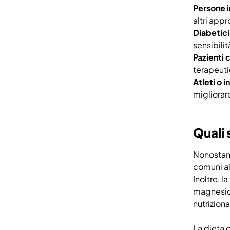
Persone 
altri appr
Diabetici
sensibilit
Pazienti 
terapeuti
Atleti o i
migliorar
Quali 
Nonostant
comuni al
Inoltre, l
magnesio.
nutrizional
La dieta 