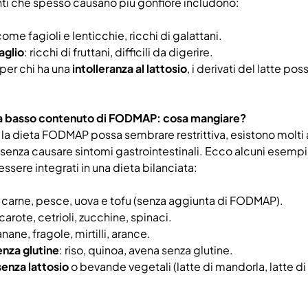
nti che spesso causano più gonfiore includono:
come fagioli e lenticchie, ricchi di galattani.
aglio
: ricchi di fruttani, difficili da digerire.
 per chi ha una
intolleranza al lattosio
, i derivati del latte p
 a basso contenuto di FODMAP: cosa mangiare?
a dieta FODMAP possa sembrare restrittiva, esistono molti
 senza causare sintomi gastrointestinali. Ecco alcuni esem
ssere integrati in una dieta bilanciata:
: carne, pesce, uova e tofu (senza aggiunta di FODMAP).
 carote, cetrioli, zucchine, spinaci.
anane, fragole, mirtilli, arance.
enza glutine
: riso, quinoa, avena senza glutine.
senza lattosio
o bevande vegetali (latte di mandorla, latte d