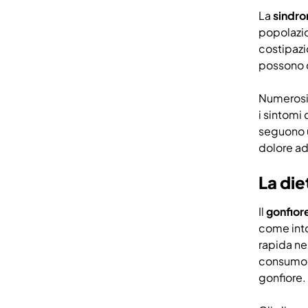
La
sindrom
popolazio
costipazi
possono c
Numerosi 
i sintomi
seguono u
dolore ad
La di
Il
gonfior
come into
rapida ne
consumo d
gonfiore.