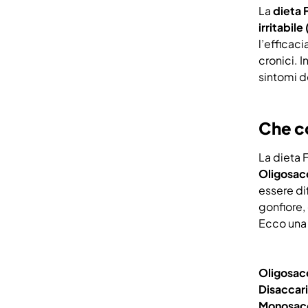
La
dieta
irritabile
l’efficaci
cronici. 
sintomi de
Che c
La dieta 
Oligosacc
essere di
gonfiore,
Ecco una
Oligosac
Disaccari
Monosacc