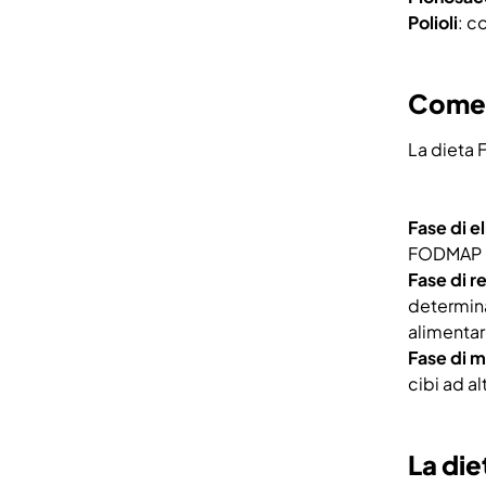
Polioli
: c
Come 
La dieta F
Fase di e
FODMAP pe
Fase di r
determina
alimentari
Fase di 
cibi ad a
La die