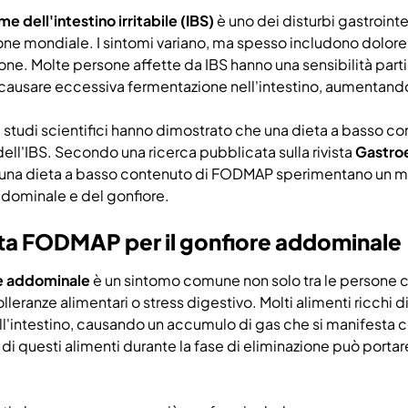
e dell'intestino irritabile (IBS)
è uno dei disturbi gastrointe
ne mondiale. I sintomi variano, ma spesso includono dolore
one. Molte persone affette da IBS hanno una sensibilità par
ausare eccessiva fermentazione nell'intestino, aumentando l
studi scientifici hanno dimostrato che una dieta a basso c
 dell'IBS. Secondo una ricerca pubblicata sulla rivista
Gastro
na dieta a basso contenuto di FODMAP sperimentano un mig
dominale e del gonfiore.
eta FODMAP per il gonfiore addominale
e addominale
è un sintomo comune non solo tra le persone con
lleranze alimentari o stress digestivo. Molti alimenti ricch
ll'intestino, causando un accumulo di gas che si manifesta c
i questi alimenti durante la fase di eliminazione può porta