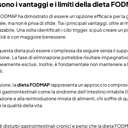
sono i vantaggi e i limiti della dieta F
FODMAP ha dimostrato di essere un'opzione efficace per la 
, ma non è priva di sfide. Tra i principali vantaggi, oltre al m
zabile. Una volta identificati i cibi trigger, si può creare u
tidi e con maggiore benessere.
 questa dieta può essere complessa da seguire senza il suppor
ione. La fase di eliminazione potrebbe risultare impegnati
amente esclusi. Inoltre, è fondamentale non mantenere a lun
i.
sione, la
dieta FODMAP
rappresenta un approccio comprovat
i gastrointestinali come la sindrome dell'intestino irritabile 
azione e alla reintroduzione mirata di alimenti, chi soffre di q
 la qualità della vita.
 di disturbi gastrointestinali cronici e pensi che la dieta FO