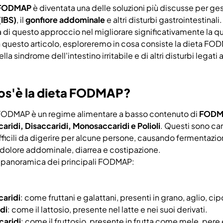
 FODMAP
è diventata una delle soluzioni più discusse per ge
 (IBS)
, il
gonfiore addominale
e altri disturbi gastrointestinal
a di questo approccio nel migliorare significativamente la qua
In questo articolo, esploreremo in cosa consiste la dieta FO
lla sindrome dell'intestino irritabile e di altri disturbi legati 
os'è la dieta FODMAP?
FODMAP è un regime alimentare a basso contenuto di
FODM
aridi, Disaccaridi, Monosaccaridi e Polioli
. Questi sono ca
fficili da digerire per alcune persone, causando fermentazio
 dolore addominale, diarrea e costipazione.
 panoramica dei principali FODMAP:
caridi
: come fruttani e galattani, presenti in grano, aglio, cip
di
: come il lattosio, presente nel latte e nei suoi derivati.
aridi
: come il fruttosio, presente in frutta come mele, pere 