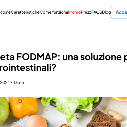
Acce
 cos’è
Caratteristiche
Come funziona
Promo
Prezzi
FAQS
Blog
ieta FODMAP: una soluzione pe
rointestinali?
 2024 /
Diete