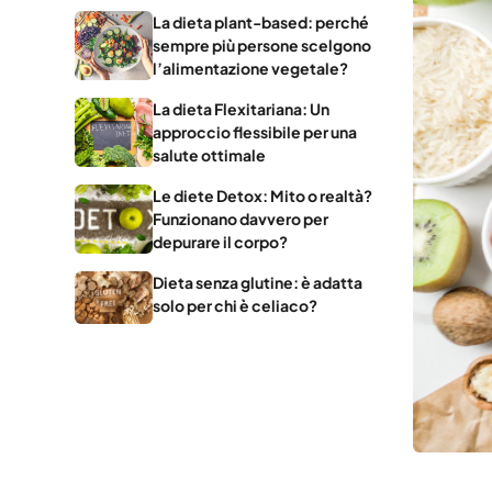
La dieta plant-based: perché
sempre più persone scelgono
l’alimentazione vegetale?
La dieta Flexitariana: Un
approccio flessibile per una
salute ottimale
Le diete Detox: Mito o realtà?
Funzionano davvero per
depurare il corpo?
Dieta senza glutine: è adatta
solo per chi è celiaco?