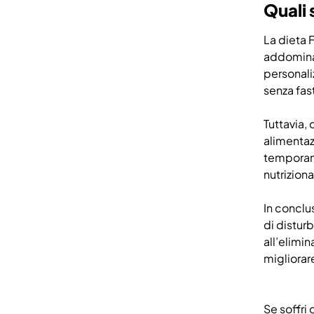
Quali 
La dieta 
addominale
personaliz
senza fas
Tuttavia,
alimentaz
temporane
nutrizional
In conclu
di disturb
all’elimin
migliorare
Se soffri