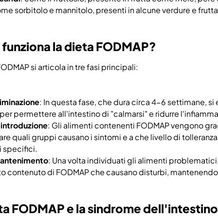
ome sorbitolo e mannitolo, presenti in alcune verdure e frutta,
funziona la dieta FODMAP?
ODMAP si articola in tre fasi principali:
liminazione
: In questa fase, che dura circa 4-6 settimane, si e
r permettere all'intestino di "calmarsi" e ridurre l'infiammaz
eintroduzione
: Gli alimenti contenenti FODMAP vengono gradu
re quali gruppi causano i sintomi e a che livello di tolleranza
 specifici.
mantenimento
: Una volta individuati gli alimenti problematici
lto contenuto di FODMAP che causano disturbi, mantenendo un
ta FODMAP e la sindrome dell'intestino i