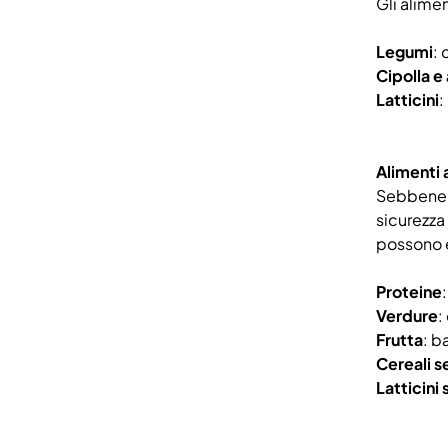
Gli alime
Legumi
: 
Cipolla e 
Latticini
:
Alimenti
Sebbene l
sicurezza
possono e
Proteine
Verdure
:
Frutta
: b
Cereali s
Latticini 