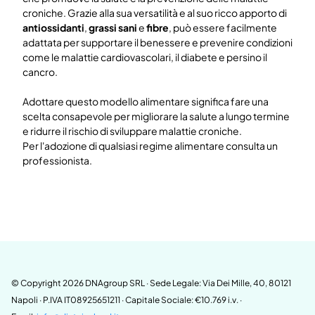
croniche. Grazie alla sua versatilità e al suo ricco apporto di
antiossidanti
,
grassi sani
e
fibre
, può essere facilmente
adattata per supportare il benessere e prevenire condizioni
come le malattie cardiovascolari, il diabete e persino il
cancro.
Adottare questo modello alimentare significa fare una
scelta consapevole per migliorare la salute a lungo termine
e ridurre il rischio di sviluppare malattie croniche.
Per l'adozione di qualsiasi regime alimentare consulta un
professionista.
© Copyright 2026 DNAgroup SRL · Sede Legale: Via Dei Mille, 40, 80121
Napoli · P.IVA IT08925651211 · Capitale Sociale: €10.769 i.v. ·