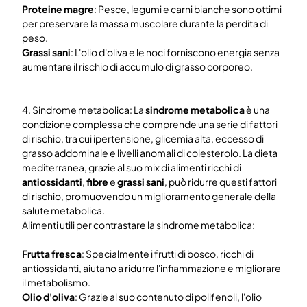
Proteine magre
: Pesce, legumi e carni bianche sono ottimi
per preservare la massa muscolare durante la perdita di
peso.
Grassi sani
: L'olio d'oliva e le noci forniscono energia senza
aumentare il rischio di accumulo di grasso corporeo.
4. Sindrome metabolica: La
sindrome metabolica
è una
condizione complessa che comprende una serie di fattori
di rischio, tra cui ipertensione, glicemia alta, eccesso di
grasso addominale e livelli anomali di colesterolo. La dieta
mediterranea, grazie al suo mix di alimenti ricchi di
antiossidanti
,
fibre
e
grassi sani
, può ridurre questi fattori
di rischio, promuovendo un miglioramento generale della
salute metabolica.
Alimenti utili per contrastare la sindrome metabolica:
Frutta fresca
: Specialmente i frutti di bosco, ricchi di
antiossidanti, aiutano a ridurre l'infiammazione e migliorare
il metabolismo.
Olio d'oliva
: Grazie al suo contenuto di polifenoli, l'olio