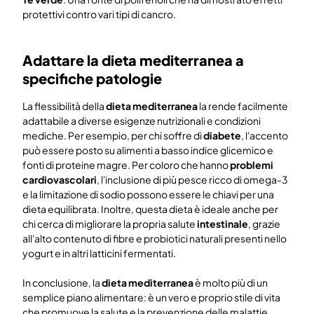
protettivi contro vari tipi di cancro.
Adattare la dieta mediterranea a
specifiche patologie
La flessibilità della
dieta mediterranea
la rende facilmente
adattabile a diverse esigenze nutrizionali e condizioni
mediche. Per esempio, per chi soffre di
diabete
, l'accento
può essere posto su alimenti a basso indice glicemico e
fonti di proteine magre. Per coloro che hanno
problemi
cardiovascolari
, l'inclusione di più pesce ricco di omega-3
e la limitazione di sodio possono essere le chiavi per una
dieta equilibrata. Inoltre, questa dieta è ideale anche per
chi cerca di migliorare la propria salute
intestinale
, grazie
all'alto contenuto di fibre e probiotici naturali presenti nello
yogurt e in altri latticini fermentati.
In conclusione, la
dieta mediterranea
è molto più di un
semplice piano alimentare: è un vero e proprio stile di vita
che promuove la salute e la prevenzione delle malattie