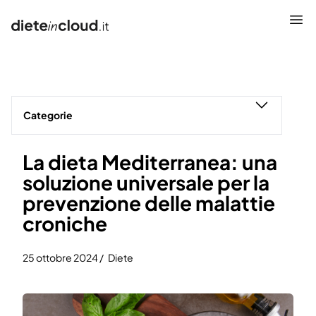
Che cos’è
Caratteristiche
Categorie
Come funziona
La dieta Mediterranea: una
Promo
soluzione universale per la
Prezzi
prevenzione delle malattie
croniche
FAQS
25 ottobre 2024 /
Diete
Blog
Accedi