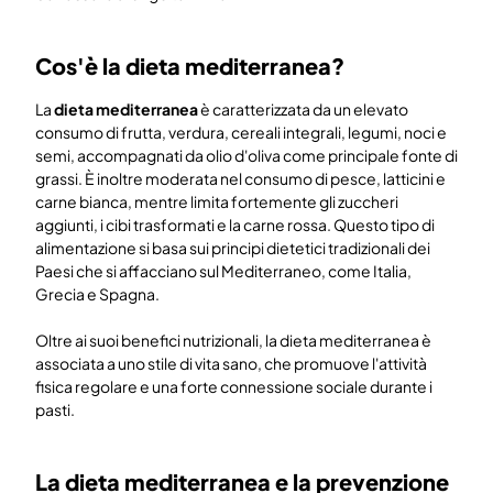
Cos'è la dieta mediterranea?
La
dieta mediterranea
è caratterizzata da un elevato
consumo di frutta, verdura, cereali integrali, legumi, noci e
semi, accompagnati da olio d'oliva come principale fonte di
grassi. È inoltre moderata nel consumo di pesce, latticini e
carne bianca, mentre limita fortemente gli zuccheri
aggiunti, i cibi trasformati e la carne rossa. Questo tipo di
alimentazione si basa sui principi dietetici tradizionali dei
Paesi che si affacciano sul Mediterraneo, come Italia,
Grecia e Spagna.
Oltre ai suoi benefici nutrizionali, la dieta mediterranea è
associata a uno stile di vita sano, che promuove l'attività
fisica regolare e una forte connessione sociale durante i
pasti.
La dieta mediterranea e la prevenzione