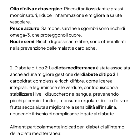
Olio d'oliva extravergine
: Ricco di antiossidanti e grassi
monoinsaturi, riduce l'infiammazione e migliora la salute
vascolare.
Pesce azzurro
: Salmone, sardine e sgombri sono ricchi di
omega-3, che proteggono il cuore.
Noci e semi
: Ricchi di grassi sani e fibre, sono ottimi alleati
nella prevenzione delle malattie cardiache.
2. Diabete di tipo 2: La
dieta mediterranea
è stata associata
anche ad una migliore gestione del
diabete di tipo 2
. I
carboidrati complessi e ricchi di fibre, come i cereali
integrali, le leguminose e le verdure, contribuiscono a
stabilizzare i livelli di zucchero nel sangue, prevenendo
picchi glicemici. Inoltre, il consumo regolare di olio d'oliva e
frutta secca aiuta a migliorare la sensibilità all'insulina,
riducendo il rischio di complicanze legate al diabete.
Alimenti particolarmente indicati per i diabetici all'interno
della dieta mediterranea: