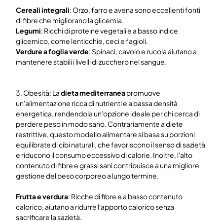
Cereali integrali
: Orzo, farro e avena sono eccellenti fonti
di fibre che migliorano la glicemia.
Legumi
: Ricchi di proteine vegetali e a basso indice
glicemico, come lenticchie, ceci e fagioli.
Verdure a foglia verde
: Spinaci, cavolo e rucola aiutano a
mantenere stabili i livelli di zucchero nel sangue.
3. Obesità: La
dieta mediterranea
promuove
un'alimentazione ricca di nutrienti e a bassa densità
energetica, rendendola un'opzione ideale per chi cerca di
perdere peso in modo sano. Contrariamente a diete
restrittive, questo modello alimentare si basa su porzioni
equilibrate di cibi naturali, che favoriscono il senso di sazietà
e riducono il consumo eccessivo di calorie. Inoltre, l'alto
contenuto di fibre e grassi sani contribuisce a una migliore
gestione del peso corporeo a lungo termine.
Frutta e verdura
: Ricche di fibre e a basso contenuto
calorico, aiutano a ridurre l'apporto calorico senza
sacrificare la sazietà.