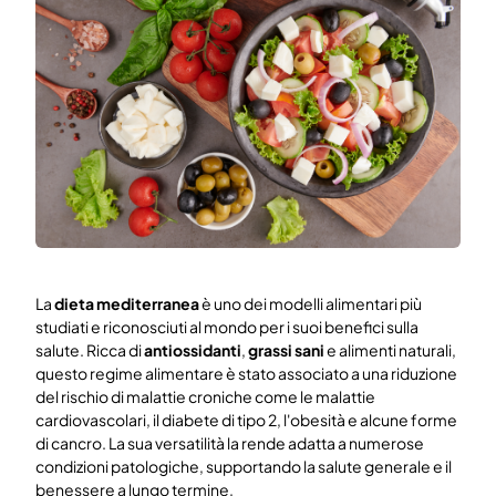
Prova gratuita
Prenota una demo gratis
La
dieta mediterranea
è uno dei modelli alimentari più
studiati e riconosciuti al mondo per i suoi benefici sulla
salute. Ricca di
antiossidanti
,
grassi sani
e alimenti naturali,
questo regime alimentare è stato associato a una riduzione
del rischio di malattie croniche come le malattie
cardiovascolari, il diabete di tipo 2, l'obesità e alcune forme
di cancro. La sua versatilità la rende adatta a numerose
condizioni patologiche, supportando la salute generale e il
benessere a lungo termine.