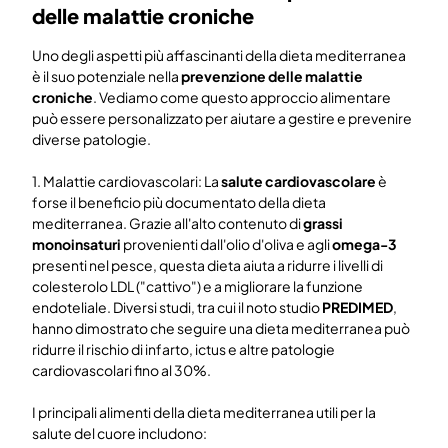
delle malattie croniche
Uno degli aspetti più affascinanti della dieta mediterranea
è il suo potenziale nella
prevenzione delle malattie
croniche
. Vediamo come questo approccio alimentare
può essere personalizzato per aiutare a gestire e prevenire
diverse patologie.
1. Malattie cardiovascolari: La
salute cardiovascolare
è
forse il beneficio più documentato della dieta
mediterranea. Grazie all'alto contenuto di
grassi
monoinsaturi
provenienti dall'olio d'oliva e agli
omega-3
presenti nel pesce, questa dieta aiuta a ridurre i livelli di
colesterolo LDL ("cattivo") e a migliorare la funzione
endoteliale. Diversi studi, tra cui il noto studio
PREDIMED
,
hanno dimostrato che seguire una dieta mediterranea può
ridurre il rischio di infarto, ictus e altre patologie
cardiovascolari fino al 30%.
I principali alimenti della dieta mediterranea utili per la
salute del cuore includono: