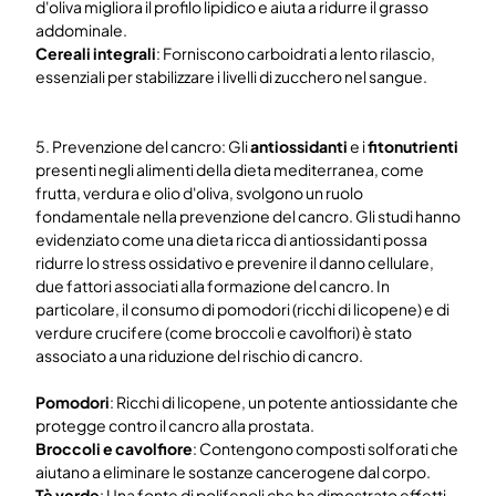
d'oliva migliora il profilo lipidico e aiuta a ridurre il grasso
addominale.
Cereali integrali
: Forniscono carboidrati a lento rilascio,
essenziali per stabilizzare i livelli di zucchero nel sangue.
5. Prevenzione del cancro: Gli
antiossidanti
e i
fitonutrienti
presenti negli alimenti della dieta mediterranea, come
frutta, verdura e olio d'oliva, svolgono un ruolo
fondamentale nella prevenzione del cancro. Gli studi hanno
evidenziato come una dieta ricca di antiossidanti possa
ridurre lo stress ossidativo e prevenire il danno cellulare,
due fattori associati alla formazione del cancro. In
particolare, il consumo di pomodori (ricchi di licopene) e di
verdure crucifere (come broccoli e cavolfiori) è stato
associato a una riduzione del rischio di cancro.
Pomodori
: Ricchi di licopene, un potente antiossidante che
protegge contro il cancro alla prostata.
Broccoli e cavolfiore
: Contengono composti solforati che
aiutano a eliminare le sostanze cancerogene dal corpo.
Tè verde
: Una fonte di polifenoli che ha dimostrato effetti